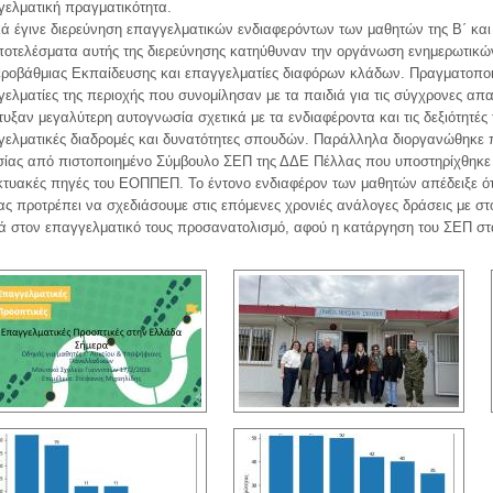
γελματική πραγματικότητα.
ά έγινε διερεύνηση επαγγελματικών ενδιαφερόντων των μαθητών της Β΄ και
ποτελέσματα αυτής της διερεύνησης κατηύθυναν την οργάνωση ενημερωτικώ
εροβάθμιας Εκπαίδευσης και επαγγελματίες διαφόρων κλάδων. Πραγματοποιή
ελματίες της περιοχής που συνομίλησαν με τα παιδιά για τις σύγχρονες απα
υξαν μεγαλύτερη αυτογνωσία σχετικά με τα ενδιαφέροντα και τις δεξιότητές 
γελματικές διαδρομές και δυνατότητες σπουδών. Παράλληλα διοργανώθηκε
σίας από πιστοποιημένο Σύμβουλο ΣΕΠ της ΔΔΕ Πέλλας που υποστηρίχθηκε μ
κτυακές πηγές του ΕΟΠΠΕΠ. Το έντονο ενδιαφέρον των μαθητών απέδειξε ότ
ας προτρέπει να σχεδιάσουμε στις επόμενες χρονιές ανάλογες δράσεις με σ
ιά στον επαγγελματικό τους προσανατολισμό, αφού η κατάργηση του ΣΕΠ σ