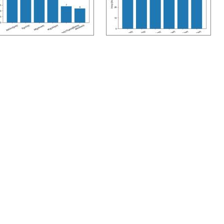
rGallery 4.5.0
, author/s
Vasiljevski
&
Kekeljevic
.