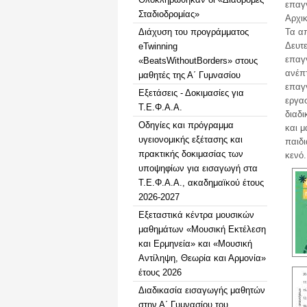
επαγ
Σταδιοδρομίας»
Αρχικ
Διάχυση του προγράμματος
Τα α
Δευτ
eTwinning
επαγγ
«BeatsWithoutBorders» στους
ανέπτ
μαθητές της Α΄ Γυμνασίου
επαγ
Εξετάσεις - Δοκιμασίες για
εργα
Τ.Ε.Φ.Α.Α.
διαδι
Οδηγίες και πρόγραμμα
και μ
υγειονομικής εξέτασης και
παιδ
πρακτικής δοκιμασίας των
κενό.
υποψηφίων για εισαγωγή στα
Τ.Ε.Φ.Α.Α., ακαδημαϊκού έτους
2026-2027
Εξεταστικά κέντρα μουσικών
μαθημάτων «Μουσική Εκτέλεση
και Ερμηνεία» και «Μουσική
Αντίληψη, Θεωρία και Αρμονία»
έτους 2026
Διαδικασία εισαγωγής μαθητών
στην Α΄ Γυμνασίου του