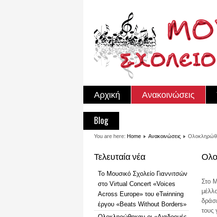
Αρχική
Ανακοινώσεις
Blog
You are here:
Home
Ανακοινώσεις
Ολοκληρώθηκ
Τελευταία νέα
Ολο
Το Μουσικό Σχολείο Γιαννιτσών
Στο 
στο Virtual Concert «Voices
μέλλο
Across Europe» του eTwinning
δράσ
έργου «Beats Without Borders»
τους 
Ολοκληρώθηκαν οι «Διαδρομές