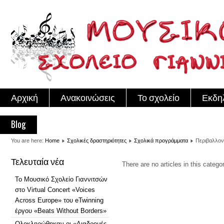
Αρχική
Ανακοινώσεις
Το σχολείο
Εκδη
Blog
You are here:
Home
Σχολικές δραστηριότητες
Σχολικά προγράμματα
Περιβαλλον
Τελευταία νέα
There are no articles in this catego
Το Μουσικό Σχολείο Γιαννιτσών
στο Virtual Concert «Voices
Across Europe» του eTwinning
έργου «Beats Without Borders»
Ολοκληρώθηκαν οι «Διαδρομές