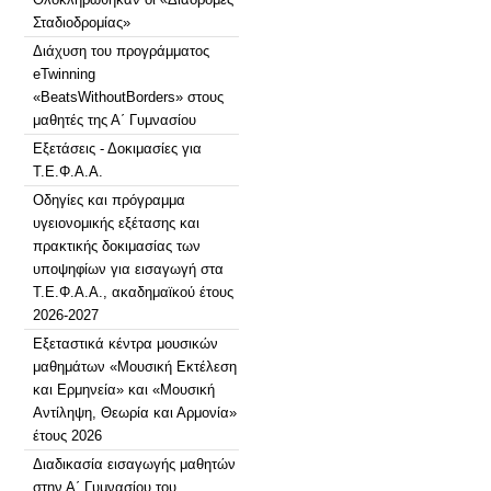
Σταδιοδρομίας»
Διάχυση του προγράμματος
eTwinning
«BeatsWithoutBorders» στους
μαθητές της Α΄ Γυμνασίου
Εξετάσεις - Δοκιμασίες για
Τ.Ε.Φ.Α.Α.
Οδηγίες και πρόγραμμα
υγειονομικής εξέτασης και
πρακτικής δοκιμασίας των
υποψηφίων για εισαγωγή στα
Τ.Ε.Φ.Α.Α., ακαδημαϊκού έτους
2026-2027
Εξεταστικά κέντρα μουσικών
μαθημάτων «Μουσική Εκτέλεση
και Ερμηνεία» και «Μουσική
Αντίληψη, Θεωρία και Αρμονία»
έτους 2026
Διαδικασία εισαγωγής μαθητών
στην Α΄ Γυμνασίου του