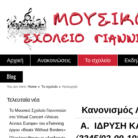
Αρχική
Ανακοινώσεις
Το σχολείο
Εκδη
Blog
You are here:
Home
Το σχολείο
Λειτουργία
Τελευταία νέα
Κανονισμός 
Το Μουσικό Σχολείο Γιαννιτσών
στο Virtual Concert «Voices
Α. ΙΔΡΥΣΗ Κ
Across Europe» του eTwinning
έργου «Beats Without Borders»
Ολοκληρώθηκαν οι «Διαδρομές