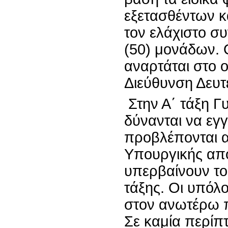
εξετασθέντων κ
τον ελάχιστο σ
(50) μονάδων.
αναρτάται στο οι
Διεύθυνση Δευτ
Στην Α΄ τάξη Γ
δύνανται να εγ
προβλέπονται α
Υπουργικής από
υπερβαίνουν του
τάξης. Οι υπόλ
στον ανωτέρω π
Σε καμία περίπ