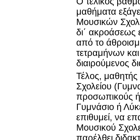
Ο τελικός βαθμ
μαθήματα εξάγε
Μουσικών Σχολε
δι΄ ακροάσεως
από το άθροισ
τετραμήνων και
διαιρούμενος δι
Τέλος, μαθητής
Σχολείου (Γυμνα
προσωπικούς ή 
Γυμνάσιο ή Λύκε
επιθυμεί, να επ
Μουσικού Σχολε
παρέλθει διδακτ