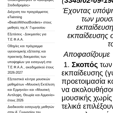
(
3345/02-09-19
Σταδιοδρομίας»
Έχοντας υπόψη
Διάχυση του προγράμματος
των μουσ
eTwinning
«BeatsWithoutBorders» στους
εκπαίδευση
μαθητές της Α΄ Γυμνασίου
εκπαίδευσης 
Εξετάσεις - Δοκιμασίες για
Τ.Ε.Φ.Α.Α.
τ
Οδηγίες και πρόγραμμα
υγειονομικής εξέτασης και
Αποφασίζουμε
πρακτικής δοκιμασίας των
υποψηφίων για εισαγωγή στα
1.
Σκοπός
των 
Τ.Ε.Φ.Α.Α., ακαδημαϊκού έτους
εκπαίδευσης (γυ
2026-2027
Εξεταστικά κέντρα μουσικών
προετοιμασία κ
μαθημάτων «Μουσική Εκτέλεση
να ακολουθήσου
και Ερμηνεία» και «Μουσική
Αντίληψη, Θεωρία και Αρμονία»
μουσικής χωρίς 
έτους 2026
τελικά επιλέξου
Διαδικασία εισαγωγής μαθητών
στην Α΄ Γυμνασίου του