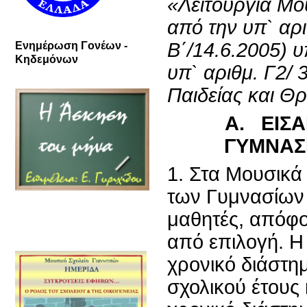
«Λει­τουργία Μ
από την υπ` αρ
Β΄/14.6.2005) 
Ενημέρωση Γονέων -
Κηδεμόνων
υπ` αριθμ. Γ2/
Παιδείας και Θ
Α. ΕΙΣ
ΓΥΜΝΑΣ
1. Στα Μουσικά 
των Γυμνασίων
μαθητές, απόφο
από επιλογή. Η 
χρονικό διάστ
σχολικού έτους 