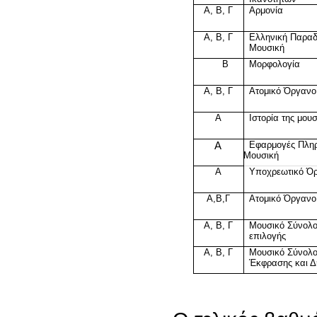
Α, Β, Γ
Αρμονία
Α, Β, Γ
Ελληνική Παραδ
Μουσική
Β
Μορφολογία
Α, Β, Γ
Ατομικό Όργανο
Α
Ιστορία της μουσ
Α
Εφαρμογές Πληρ
Μουσική
Α
Υποχρεωτικό Ό
Α,Β,Γ
Ατομικό Όργανο
Α, Β, Γ
Μουσικό Σύνολ
επιλογής
Α, Β, Γ
Μουσικό Σύνολο
Έκφρασης και Δ