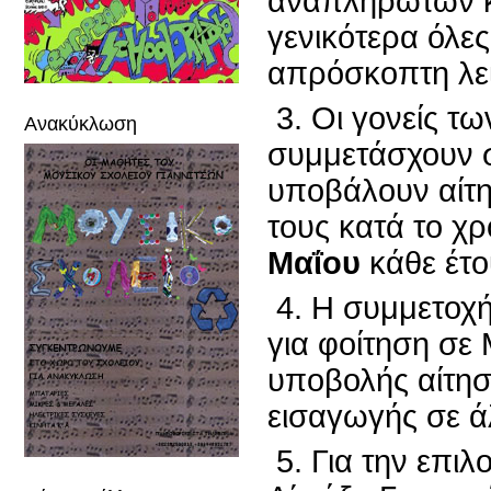
αναπληρωτών κα
γενικότερα όλε
απρόσκοπτη λει
3. Οι γονείς τ
Ανακύκλωση
συμμετάσχουν σ
υποβάλουν αίτη
τους κατά το χ
Μαΐου
κάθε έτο
4. Η συμμετοχ
για φοίτηση σε 
υποβολής αίτηση
εισαγωγής σε ά
5. Για την επι