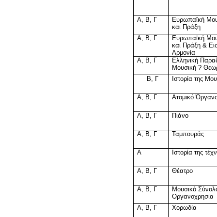
Α, Β, Γ
Ευρωπαϊκή Μου
και Πράξη
Α, Β, Γ
Ευρωπαϊκή Μου
και Πράξη & Ε
Αρμονία
Α, Β, Γ
Ελληνική Παρα
Μουσική ? Θεωρ
Β, Γ
Ιστορία της Μο
Α, Β, Γ
Ατομικό Όργαν
Α, Β, Γ
Πιάνο
Α, Β, Γ
Ταμπουράς
Α
Ιστορία της τέχ
Α, Β, Γ
Θέατρο
Α, Β, Γ
Μουσικό Σύνολ
Οργανοχρησία
Α, Β, Γ
Χορωδία