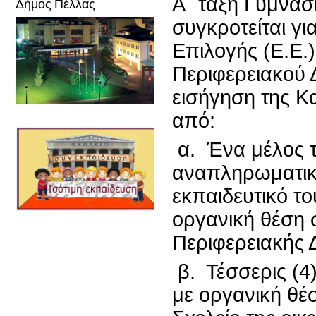
Α΄ τάξη Γυμνασ
Δήμος Πέλλας
συγκροτείται γ
Επιλογής (Ε.Ε.)
Περιφερειακού 
εισήγηση της Κα
από:
α. Ένα μέλος τ
αναπληρωματικό
εκπαιδευτικό τ
οργανική θέση σ
Περιφερειακής 
β. Τέσσερις (4
με οργανική θ