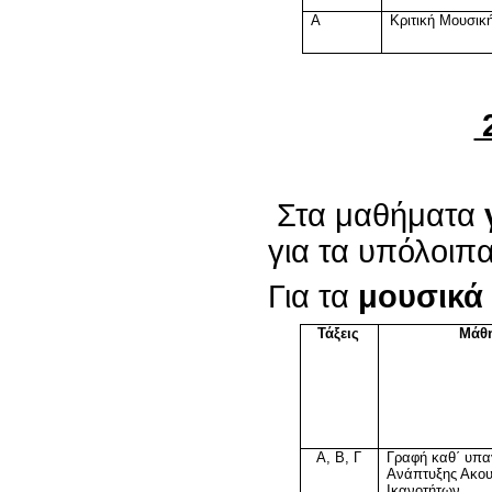
Α
Κριτική Μουσικ
2
Στα μαθήματα
γ
για τα υπόλοιπα
Για τα
μουσικά
Τάξεις
Μάθ
Α, Β, Γ
Γραφή καθ΄ υπα
Ανάπτυξης Ακου
Ικανοτήτων