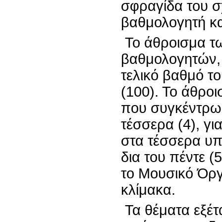
σφραγίδα του σ
βαθμολογητή κα
Το άθροισμα τω
βαθμολογητών, 
τελικό βαθμό το
(100). Το άθρο
που συγκέντρωσ
τέσσερα (4), γ
στα τέσσερα υπο
δια του πέντε (
το Μουσικό Όργ
κλίμακα.
Τα θέματα εξέ