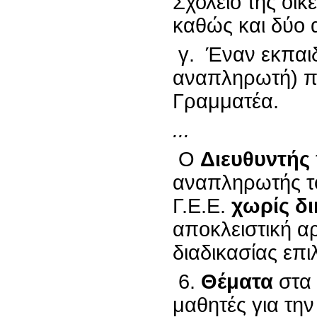
Σχολείο της οικ
καθώς και δύο 
γ. Έναν εκπαιδ
αναπληρωτή) πο
Γραμματέα.
...
Ο
Διευθυντής
αναπληρωτής το
Γ.Ε.Ε.
χωρίς δ
αποκλειστική αρ
διαδικασίας επι
6.
Θέματα
στα 
μαθητές για τη