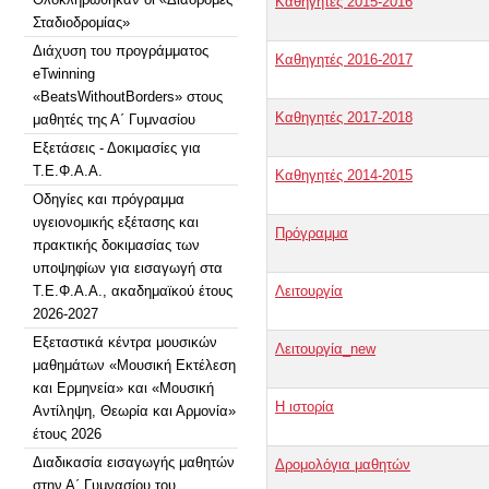
Καθηγητές 2015-2016
Σταδιοδρομίας»
Διάχυση του προγράμματος
Καθηγητές 2016-2017
eTwinning
«BeatsWithoutBorders» στους
Καθηγητές 2017-2018
μαθητές της Α΄ Γυμνασίου
Εξετάσεις - Δοκιμασίες για
Τ.Ε.Φ.Α.Α.
Καθηγητές 2014-2015
Οδηγίες και πρόγραμμα
υγειονομικής εξέτασης και
Πρόγραμμα
πρακτικής δοκιμασίας των
υποψηφίων για εισαγωγή στα
Τ.Ε.Φ.Α.Α., ακαδημαϊκού έτους
Λειτουργία
2026-2027
Εξεταστικά κέντρα μουσικών
Λειτουργία_new
μαθημάτων «Μουσική Εκτέλεση
και Ερμηνεία» και «Μουσική
Η ιστορία
Αντίληψη, Θεωρία και Αρμονία»
έτους 2026
Διαδικασία εισαγωγής μαθητών
Δρομολόγια μαθητών
στην Α΄ Γυμνασίου του