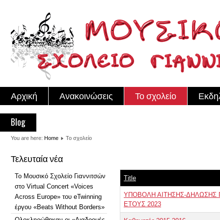
Αρχική
Ανακοινώσεις
Το σχολείο
Εκδη
Blog
You are here:
Home
Το σχολείο
Τελευταία νέα
Το Μουσικό Σχολείο Γιαννιτσών
Title
στο Virtual Concert «Voices
ΥΠΟΒΟΛΗ ΑΙΤΗΣΗΣ-ΔΗΛΩΣΗΣ 
Across Europe» του eTwinning
ΕΤΟΥΣ 2023
έργου «Beats Without Borders»
Ολοκληρώθηκαν οι «Διαδρομές