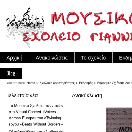
Αρχική
Ανακοινώσεις
Το σχολείο
Εκδη
Blog
You are here:
Home
Σχολικές δραστηριότητες
Εκδρομές
Εκδρομές Σχ.έτους 201
Τελευταία νέα
Ανακύκλωση
Το Μουσικό Σχολείο Γιαννιτσών
στο Virtual Concert «Voices
Across Europe» του eTwinning
έργου «Beats Without Borders»
Ολοκληρώθηκαν οι «Διαδρομές