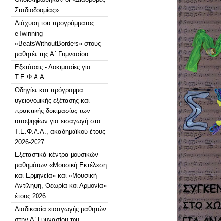
Σταδιοδρομίας»
Διάχυση του προγράμματος
eTwinning
«BeatsWithoutBorders» στους
μαθητές της Α΄ Γυμνασίου
Εξετάσεις - Δοκιμασίες για
Τ.Ε.Φ.Α.Α.
Οδηγίες και πρόγραμμα
υγειονομικής εξέτασης και
πρακτικής δοκιμασίας των
υποψηφίων για εισαγωγή στα
Τ.Ε.Φ.Α.Α., ακαδημαϊκού έτους
2026-2027
Εξεταστικά κέντρα μουσικών
μαθημάτων «Μουσική Εκτέλεση
και Ερμηνεία» και «Μουσική
Αντίληψη, Θεωρία και Αρμονία»
έτους 2026
Διαδικασία εισαγωγής μαθητών
στην Α΄ Γυμνασίου του