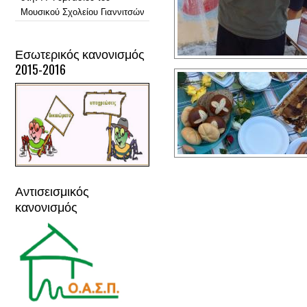
Μουσικού Σχολείου Γιαννιτσών
Εσωτερικός κανονισμός
2015-2016
Αντισεισμικός
AdmirorGallery 4.5.0
, author/s
Vasiljevski
&
κανονισμός