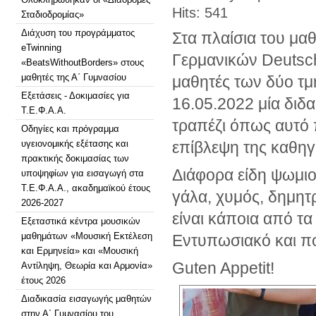
Hits: 541
Σταδιοδρομίας»
Διάχυση του προγράμματος
Στα πλαίσια του μαθ
eTwinning
Γερμανικών Deutsch 
«BeatsWithoutBorders» στους
μαθητές της Α΄ Γυμνασίου
μαθητές των δύο τμ
Εξετάσεις - Δοκιμασίες για
16.05.2022 μία διδ
Τ.Ε.Φ.Α.Α.
τραπέζι όπως αυτό π
Οδηγίες και πρόγραμμα
υγειονομικής εξέτασης και
επίβλεψη της καθηγ
πρακτικής δοκιμασίας των
Διάφορα είδη ψωμιού
υποψηφίων για εισαγωγή στα
Τ.Ε.Φ.Α.Α., ακαδημαϊκού έτους
γάλα, χυμός, δημητρ
2026-2027
είναι κάποια από τ
Εξεταστικά κέντρα μουσικών
μαθημάτων «Μουσική Εκτέλεση
Εντυπωσιακό και πο
και Ερμηνεία» και «Μουσική
Guten Appetit!
Αντίληψη, Θεωρία και Αρμονία»
έτους 2026
Διαδικασία εισαγωγής μαθητών
στην Α΄ Γυμνασίου του