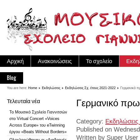
Αρχική
Ανακοινώσεις
Το σχολείο
Εκδη
Blog
You are here:
Home
Εκδηλώσεις
Εκδηλώσεις Σχ. έτους 2021-2022
Γερμανικό π
Γερμανικό πρωι
Τελευταία νέα
Το Μουσικό Σχολείο Γιαννιτσών
στο Virtual Concert «Voices
Category:
Εκδηλώσεις
Across Europe» του eTwinning
Published on Wednesd
έργου «Beats Without Borders»
Written by Super User
Ολοκληρώθηκαν οι «Διαδρομές