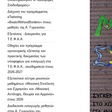
Σταδιοδρομίας»
Διάχυση του προγράμματος
eTwinning
«BeatsWithoutBorders» στους
μαθητές της Α΄ Γυμνασίου
Εξετάσεις - Δοκιμασίες για
Τ.Ε.Φ.Α.Α.
Οδηγίες και πρόγραμμα
υγειονομικής εξέτασης και
πρακτικής δοκιμασίας των
υποψηφίων για εισαγωγή στα
Τ.Ε.Φ.Α.Α., ακαδημαϊκού έτους
2026-2027
Εξεταστικά κέντρα μουσικών
μαθημάτων «Μουσική Εκτέλεση
και Ερμηνεία» και «Μουσική
Αντίληψη, Θεωρία και Αρμονία»
έτους 2026
Διαδικασία εισαγωγής μαθητών
στην Α΄ Γυμνασίου του