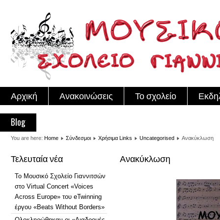
Αρχική
Ανακοινώσεις
Το σχολείο
Εκδη
Blog
You are here:
Home
Σύνδεσμοι
Χρήσιμα Links
Uncategorised
Ανακύκλωση
Τελευταία νέα
Ανακύκλωση
Το Μουσικό Σχολείο Γιαννιτσών
στο Virtual Concert «Voices
Across Europe» του eTwinning
έργου «Beats Without Borders»
Ολοκληρώθηκαν οι «Διαδρομές