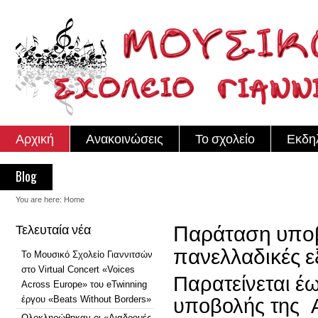
Αρχική
Ανακοινώσεις
Το σχολείο
Εκδη
Blog
You are here:
Home
Παράταση υποβ
Τελευταία νέα
πανελλαδικές ε
Το Μουσικό Σχολείο Γιαννιτσών
στο Virtual Concert «Voices
Παρατείνεται έω
Across Europe» του eTwinning
έργου «Beats Without Borders»
υποβολής της
Ολοκληρώθηκαν οι «Διαδρομές