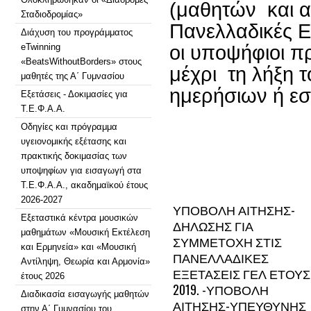
(μαθητών και α
Σταδιοδρομίας»
Πανελλαδικές 
Διάχυση του προγράμματος
eTwinning
οι υποψήφιοι πρ
«BeatsWithoutBorders» στους
μέχρι
τη λήξη 
μαθητές της Α΄ Γυμνασίου
ημερήσιων ή ε
Εξετάσεις - Δοκιμασίες για
Τ.Ε.Φ.Α.Α.
Οδηγίες και πρόγραμμα
υγειονομικής εξέτασης και
πρακτικής δοκιμασίας των
υποψηφίων για εισαγωγή στα
Τ.Ε.Φ.Α.Α., ακαδημαϊκού έτους
2026-2027
ΥΠΟΒΟΛΗ ΑΙΤΗΣΗΣ-
Εξεταστικά κέντρα μουσικών
ΔΗΛΩΣΗΣ ΓΙΑ
μαθημάτων «Μουσική Εκτέλεση
ΣΥΜΜΕΤΟΧΗ ΣΤΙΣ
και Ερμηνεία» και «Μουσική
ΠΑΝΕΛΛΑΔΙΚΕΣ
Αντίληψη, Θεωρία και Αρμονία»
ΕΞΕΤΑΣΕΙΣ ΓΕΛ ΕΤΟΥΣ
έτους 2026
2019. -ΥΠΟΒΟΛΗ
Διαδικασία εισαγωγής μαθητών
ΑΙΤΗΣΗΣ-ΥΠΕΥΘΥΝΗΣ
στην Α΄ Γυμνασίου του