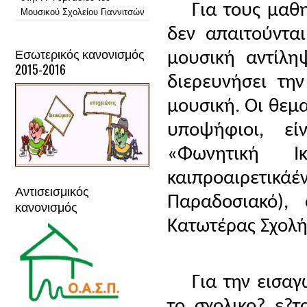
Για τους μαθ
Μουσικού Σχολείου Γιαννιτσών
δεν απαιτούνται
Εσωτερικός κανονισμός
μουσική αντίλη
2015-2016
διερευνήσει τη
μουσική. Οι θεμα
υποψήφιοι, εί
«Φωνητική Ικ
και
προαιρετικά
έ
Αντισεισμικός
Παραδοσιακό), 
κανονισμός
Κατωτέρας Σχολή
Για την εισα
το σχολικο? ε?τ