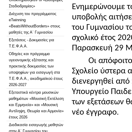
Ενημερώνουμε το
Σταδιοδρομίας»
Διάχυση του προγράμματος
υποβολής αιτήσε
eTwinning
του Γυμνασίου τ
«BeatsWithoutBorders» στους
μαθητές της Α΄ Γυμνασίου
σχολικό έτος 202
Εξετάσεις - Δοκιμασίες για
Τ.Ε.Φ.Α.Α.
Παρασκευή 29 Μ
Οδηγίες και πρόγραμμα
Ο
ι απόφοιτο
υγειονομικής εξέτασης και
πρακτικής δοκιμασίας των
Σχολείο ύστερα α
υποψηφίων για εισαγωγή στα
Τ.Ε.Φ.Α.Α., ακαδημαϊκού έτους
διενεργηθεί από
2026-2027
Υπουργείο Παιδε
Εξεταστικά κέντρα μουσικών
μαθημάτων «Μουσική Εκτέλεση
των εξετάσεων θ
και Ερμηνεία» και «Μουσική
νέο
έγγραφο.
Αντίληψη, Θεωρία και Αρμονία»
έτους 2026
Διαδικασία εισαγωγής μαθητών
στην Α΄ Γυμνασίου του