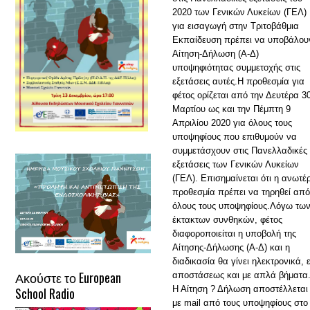
2020 των Γενικών Λυκείων (ΓΕΛ)
για εισαγωγή στην Τριτοβάθμια
Εκπαίδευση πρέπει να υποβάλου
Αίτηση-Δήλωση (Α-Δ)
υποψηφιότητας συμμετοχής στις
εξετάσεις αυτές.Η προθεσμία για
φέτος ορίζεται από την Δευτέρα 3
Μαρτίου ως και την Πέμπτη 9
Απριλίου 2020 για όλους τους
υποψηφίους που επιθυμούν να
συμμετάσχουν στις Πανελλαδικές
εξετάσεις των Γενικών Λυκείων
(ΓΕΛ). Επισημαίνεται ότι η ανωτέ
προθεσμία πρέπει να τηρηθεί από
όλους τους υποψηφίους.Λόγω τω
έκτακτων συνθηκών, φέτος
διαφοροποιείται η υποβολή της
Αίτησης-Δήλωσης (Α-Δ) και η
διαδικασία θα γίνει ηλεκτρονικά, 
Ακούστε το European
αποστάσεως και με απλά βήματα
Η Αίτηση ? Δήλωση αποστέλλεται
School Radio
με mail από τους υποψηφίους στο