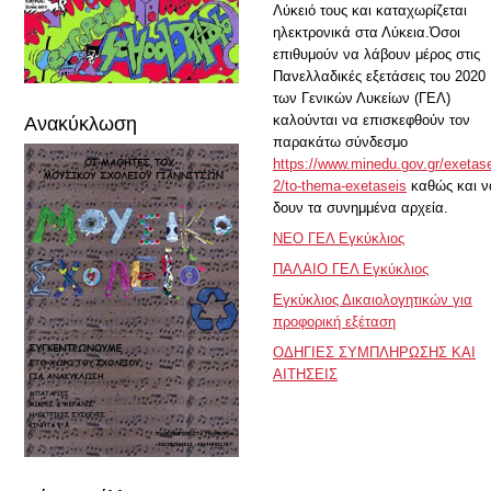
Λύκειό τους και καταχωρίζεται
ηλεκτρονικά στα Λύκεια.Όσοι
επιθυμούν να λάβουν μέρος στις
Πανελλαδικές εξετάσεις του 2020
των Γενικών Λυκείων (ΓΕΛ)
Ανακύκλωση
καλούνται να επισκεφθούν τον
παρακάτω σύνδεσμο
https://www.minedu.gov.gr/exetase
2/to-thema-exetaseis
καθώς και ν
δουν τα συνημμένα αρχεία.
ΝΕΟ ΓΕΛ Εγκύκλιος
ΠΑΛΑΙΟ ΓΕΛ Εγκύκλιος
Εγκύκλιος Δικαιολογητικών για
προφορική εξέταση
ΟΔΗΓΙΕΣ ΣΥΜΠΛΗΡΩΣΗΣ ΚΑΙ
ΑΙΤΗΣΕΙΣ