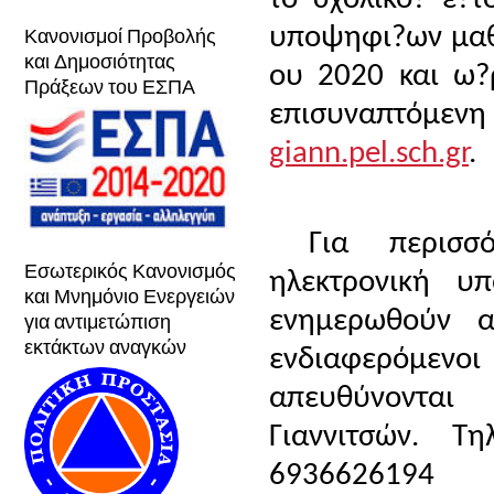
Κανονισμοί Προβολής
υποψηφι?ων μαθη
και Δημοσιότητας
ου 2020 και ω
Πράξεων του ΕΣΠΑ
επισυναπτόμεν
giann.pel.sch.gr
.
Για περισσ
Εσωτερικός Κανονισμός
ηλεκτρονική υ
και Μνημόνιο Ενεργειών
για αντιμετώπιση
ενημερωθούν α
εκτάκτων αναγκών
ενδιαφερόμε
απευθύνοντα
Γιαννιτσών.
Τη
6936626194