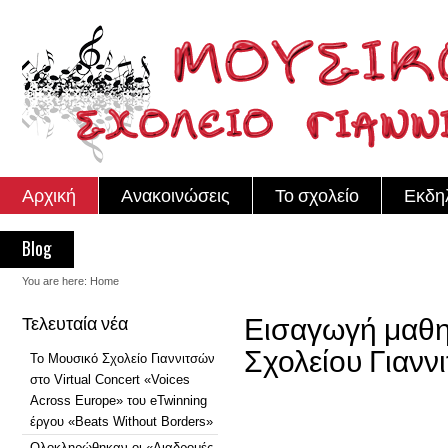
Αρχική
Ανακοινώσεις
Το σχολείο
Εκδη
Blog
You are here:
Home
Εισαγωγή μαθη
Τελευταία νέα
Σχολείου Γιαννι
Το Μουσικό Σχολείο Γιαννιτσών
στο Virtual Concert «Voices
Across Europe» του eTwinning
έργου «Beats Without Borders»
Ολοκληρώθηκαν οι «Διαδρομές